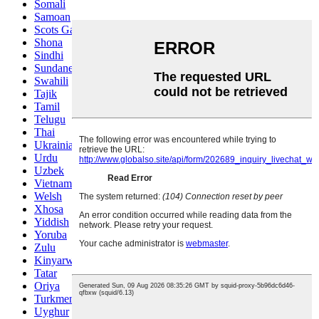
Somali
Samoan
Scots Gaelic
Shona
Sindhi
Sundanese
Swahili
Tajik
Tamil
Telugu
Thai
Ukrainian
Urdu
Uzbek
Vietnamese
Welsh
Xhosa
Yiddish
Yoruba
Zulu
Kinyarwanda
Tatar
Oriya
Turkmen
Uyghur