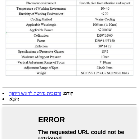
קודם:
זרבובית נחושת לראש ריתוך
הַבָּא: